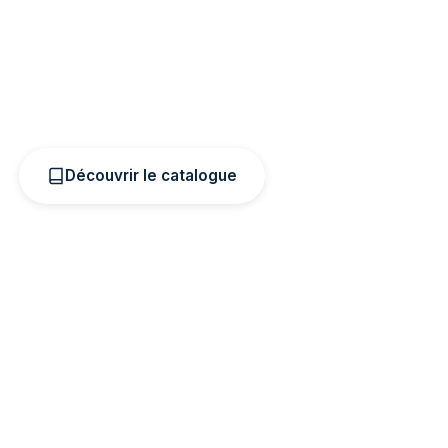
re
PLONGEZ
et
OCEANS
, les deux médias de réfé
ous-marin, Turtle Prod édite, photographie et sub
océans depuis 2000.
Découvrir le catalogue
En savoir plus